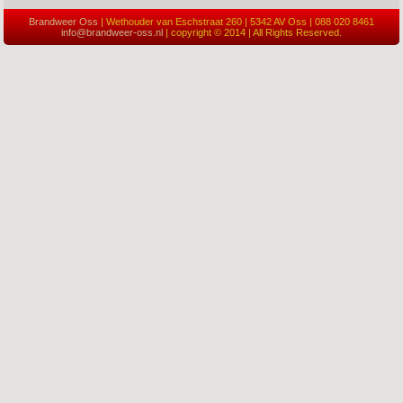
Brandweer Oss
| Wethouder van Eschstraat 260 | 5342 AV Oss | 088 020 8461
info@brandweer-oss.nl
| copyright © 2014 | All Rights Reserved.