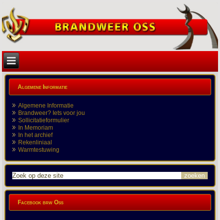
Algemene Informatie
Algemene Informatie
Brandweer? Iets voor jou
Sollicitatieformulier
In Memoriam
In het archief
Rekenliniaal
Warmtestuwing
Facebook brw Oss