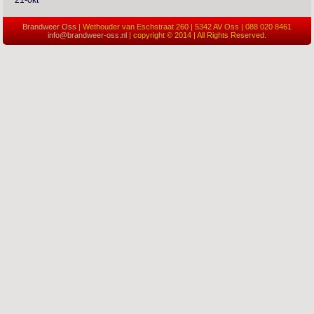
21-okt
Brandweer Oss
| Wethouder van Eschstraat 260 | 5342 AV Oss | 088 020 8461
info@brandweer-oss.nl
| copyright © 2014 | All Rights Reserved.