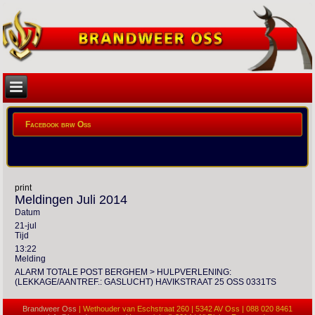
Facebook brw Oss
print
Meldingen Juli 2014
Datum
21-jul
Tijd
13:22
Melding
ALARM TOTALE POST BERGHEM > HULPVERLENING:
(LEKKAGE/AANTREF.: GASLUCHT) HAVIKSTRAAT 25 OSS 0331TS
Brandweer Oss
| Wethouder van Eschstraat 260 | 5342 AV Oss | 088 020 8461