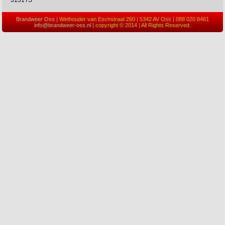
3131TS
Brandweer Oss
| Wethouder van Eschstraat 260 | 5342 AV Oss | 088 020 8461
info@brandweer-oss.nl
| copyright © 2014 | All Rights Reserved.