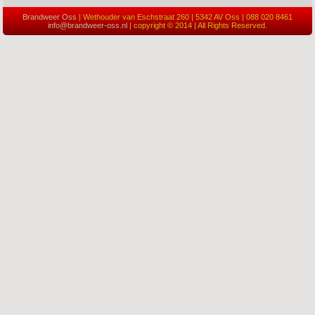
Brandweer Oss
| Wethouder van Eschstraat 260 | 5342 AV Oss | 088 020 8461
info@brandweer-oss.nl
| copyright © 2014 | All Rights Reserved.