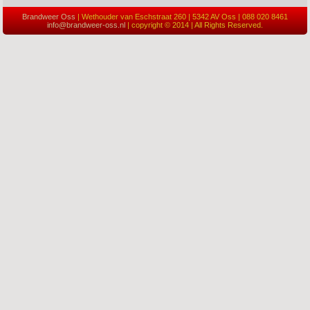
Brandweer Oss
| Wethouder van Eschstraat 260 | 5342 AV Oss | 088 020 8461
info@brandweer-oss.nl
| copyright © 2014 | All Rights Reserved.