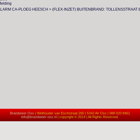
elding
LARM CA-PLOEG HEESCH > (FLEX-INZET) BUITENBRAND: TOLLENSSTRAAT 8
Brandweer Oss
| Wethouder van Eschstraat 260 | 5342 AV Oss | 088 020 8461
info@brandweer-oss.nl
| copyright © 2014 | All Rights Reserved.