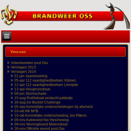
Verslagen
Videobeelden post Oss
Verslagen 2013
Verslagen 2014
01-jan Jaarwisseling
05-apr 112 vaardigheidtoetsen Vlijmen
12-apr 112 vaardigheidtoetsen Liempde
13-apr Hooghuisstraat
09-jun Stormschade
15-aug Roëllstraat verdacht pakketje
26-aug Ice Bucket Challenge
05-sep Koninklijke onderscheidingen bij afscheid
03-okt NK MTB
10-okt Koninklijke onderscheiding Jos Pittens
09-nov Autobrand Nw Hescheweg
09-nov Woningbrand Molenstraat
28-nov Officiële avond post Oss