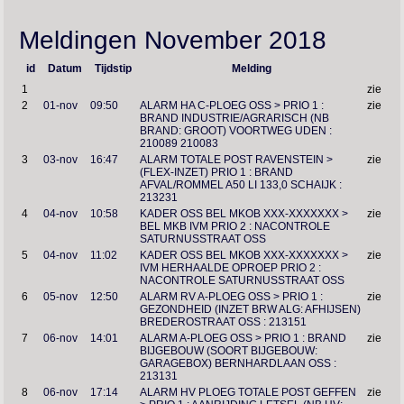
Meldingen November 2018
id
Datum
Tijdstip
Melding
1
zie
2
01-nov
09:50
ALARM HA C-PLOEG OSS > PRIO 1 :
zie
BRAND INDUSTRIE/AGRARISCH (NB
BRAND: GROOT) VOORTWEG UDEN :
210089 210083
3
03-nov
16:47
ALARM TOTALE POST RAVENSTEIN >
zie
(FLEX-INZET) PRIO 1 : BRAND
AFVAL/ROMMEL A50 LI 133,0 SCHAIJK :
213231
4
04-nov
10:58
KADER OSS BEL MKOB XXX-XXXXXXX >
zie
BEL MKB IVM PRIO 2 : NACONTROLE
SATURNUSSTRAAT OSS
5
04-nov
11:02
KADER OSS BEL MKOB XXX-XXXXXXX >
zie
IVM HERHAALDE OPROEP PRIO 2 :
NACONTROLE SATURNUSSTRAAT OSS
6
05-nov
12:50
ALARM RV A-PLOEG OSS > PRIO 1 :
zie
GEZONDHEID (INZET BRW ALG: AFHIJSEN)
BREDEROSTRAAT OSS : 213151
7
06-nov
14:01
ALARM A-PLOEG OSS > PRIO 1 : BRAND
zie
BIJGEBOUW (SOORT BIJGEBOUW:
GARAGEBOX) BERNHARDLAAN OSS :
213131
8
06-nov
17:14
ALARM HV PLOEG TOTALE POST GEFFEN
zie