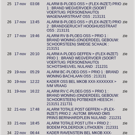
25
17-nov
03:08
ALARM B-PLOEG OSS > (FLEX-INZET) PRIO
zie
1 : BRAND WEGVERVOER (SOORT
VOERTUIG: PERSONENAUTO)
WAGENAARSTRAAT OSS : 213131
26
17-nov
13:45
ALARM B-PLOEG OSS > (FLEX-INZET) PRIO
zie
2 : BRANDGERUCHT HOOGHUISSTRAAT
OSS : 213131
27
17-nov
19:46
ALARM RV B-PLOEG OSS > PRIO 1 :
zie
BRAND WONING (ONDERDEEL GEBOUW:
SCHOORSTEEN) SMIDSE SCHAIJK :
213151
28
17-nov
20:10
ALARM A-PLOEG GEFFEN > (FLEX-INZET)
zie
PRIO 1 : BRAND WEGVERVOER (SOORT
VOERTUIG: PERSONENAUTO)
SCHOTSHEUVEL NULAND : 211231
29
19-nov
05:29
ALARM BC-PLOEG OSS > PRIO 1 : BRAND
zie
WONING BACHLAAN OSS : 213131
30
19-nov
12:22
KADER OSS BEL MKOB XXX-XXXXXXX >
zie
IVM VRAAG
31
19-nov
16:22
ALARM RV C-PLOEG OSS > PRIO 1 :
zie
BRAND WONING (ONDERDEEL GEBOUW:
SCHOORSTEEN) POTBEKER HEESCH :
213151 211731
32
21-nov
17:48
ALARM TOTALE POST GEFFEN > (FLEX-
zie
INZET) PRIO 2 : AUTOM. BRAND OMS
PRINS BERNHARDPLEIN NULAND : 211231
33
21-nov
18:45
ALARM TOTALE POST LITH > PRIO 2 :
zie
BODEM POLDERDIJK LITHOIJEN : 212331
34
22-nov
06:44
KADER RAVENSTEIN BEL MKOB XXX-
zie