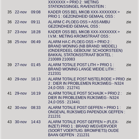
XXXXXXX > PRIO 2 : METING
STATIONSSINGEL RAVENSTEIN :
35
22-nov
09:08
KADER OSS BEL MKOB XXX-XXXXXXX >
zie
PRIO 1 : GEZONDHEID GEMAAL OSS :
36
22-nov
09:11
ALARM C-PLOEG OSS > ASS AMBU
zie
GEZONDHEID GEMAAL OSS :
37
23-nov
18:28
KADER OSS BEL MKOB XXX-XXXXXXX >
zie
I.V.M.: METING KROMSTRAAT OSS :
38
25-nov
06:49
ALARM HA C-PLOEG OSS > PRIO 2 :
zie
BRAND WONING (NB BRAND: MIDDEL)
(ONDERDEEL GEBOUW: SCHOORSTEEN)
BAKKAL STATIONSSTRAAT BOXTEL :
210089 210083
39
27-nov
01:45
ALARM TOTALE POST LITH > PRIO 1 :
zie
BRAND WONING LANGE WEIDE LITH :
212331
40
29-nov
16:13
ALARM TOTALE POST NISTELRODE > PRIO
zie
2 : DIER IN PROBLEMEN RIJKSWEG - N324
24,0 OSS : 212741
41
29-nov
16:19
ALARM TOTALE POST SCHAIJK > PRIO 2 :
zie
DIER IN PROBLEMEN RIJKSWEG - N324
24,0 OSS : 213441
42
30-nov
08:33
ALARM TOTALE POST GEFFEN > PRIO 1 :
zie
ONGEVAL RIJKSWEG PAPENDIJK GEFFEN :
211231
43
30-nov
14:43
ALARM TOTALE POST GEFFEN > (FLEX-
zie
INZET) PRIO 1 : BRAND WEGVERVOER
(SOORT VOERTUIG: BROMFIETS) OUDE
BAAN GEFFEN : 211231