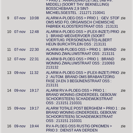
> PRIO 1 : AANRIJDING LETSEL (NB HV:
MIDDEL) (SOORT THV: BEKNELLING)
BOSSCHEBAAN 2,9 SINT-
MICHIELSGESTEL : 211271 210041
9
07-nov
10:08
ALARM A-PLOEG OSS > PRIO 1 : GEV. STOF
zie
OMS MSD FO, ORGANISCH CHEMISCHE
FABRIEK KLOOSTERSTRAAT OSS : 213131
10
07-nov
12:48
ALARM A-PLOEG OSS > (FLEX-INZET) PRIO
zie
1 : BRAND WEGVERVOER (SOORT
VOERTUIG: PERSONENAUTO) ALBERT
HEIJN BURCHTPLEIN OSS : 213131
11
07-nov
22:30
ALARM AB-PLOEG OSS > PRIO 1 : BRAND
zie
WONING ZWALUWSTRAAT OSS : 213131
12
07-nov
22:31
ALARM B-PLOEG OSS > PRIO 1 : BRAND
zie
WONING ZWALUWSTRAAT OSS : 210093
213132
13
09-nov
11:32
ALARM A-PLOEG OSS > (FLEX-INZET) PRIO
zie
2 : AUTOM. BRAND OMS BRABANTZORG
FASE 2A EN 3 BEGIJNENSTRAAT OSS :
213131
14
09-nov
19:17
ALARM RV A-PLOEG OSS > PRIO 1 :
zie
BRAND WONING (ONDERDEEL GEBOUW:
SCHOORSTEEN) SCHADEWIJKSTRAAT
OSS : 213151 210331
15
09-nov
19:17
ALARM TOTALE POST BERGHEM > PRIO 1 :
zie
BRAND WONING (ONDERDEEL GEBOUW:
SCHOORSTEEN) SCHADEWIJKSTRAAT
OSS : 213151 210331
16
09-nov
19:44
RV A-PLOEG OSS RUSTIG OPKOMEN >
zie
PRIO 3 : DIENST AAN DERDEN