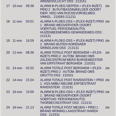
ARENDSVLUCHT OSS : 213151
17
10-nov
09:38
ALARM B-PLOEG GEFFEN > (FLEX-INZET)
zie
PRIO 2 : IN PUT/BASSIN/KELDER (SOORT
DIER: VEE) VAN RIJCKEVORSELWEG
VINKEL : 210093 211231
18
11-nov
03:51
ALARM A-PLOEG OSS > (FLEX-INZET) PRIO
zie
1 : BRAND WEGVERVOER (SOORT
VOERTUIG: PERSONENAUTO)
HUIZENBEEMDWEG GEWANDEWEG OSS :
213131
19
11-nov
19:29
ALARM A-PLOEG OSS > (FLEX-INZET) PRIO
zie
2 : BRAND BUITEN KORENAER
GRINDLAAN OSS : 213131
20
12-nov
08:36
ALARM TOTALE POST BERGHEM > (FLEX-
zie
INZET) PRIO 2 : AUTOM. BRAND OMS
ZALENCENTRUM MERX BURGEMEESTER
VAN ERPSTRAAT BERGHEM : 210331
21
14-nov
02:52
ALARM TOTALE POST BERGHEM > (FLEX-
zie
INZET) PRIO 2 : AUTOM. BRAND OMS
GRUTTO OSS : 210331
22
14-nov
15:24
ALARM TOTALE POST RAVENSTEIN > PRIO
zie
1 : ASS AMBU NIEUWE ERFSESTRAAT
RAVENSTEIN : 213231
23
16-nov
15:00
ALARM B-PLOEG OSS > (FLEX-INZET) PRIO
zie
1 : BRAND WEGVERVOER (SOORT
VOERTUIG: PERSONENAUTO)
THORBECKESTRAAT OSS : 213131
24
16-nov
21:13
ALARM TOTALE POST MEGEN > PRIO 1 :
zie
BRAND WONING LAAGSTRAAT HAREN
OSS : 212531