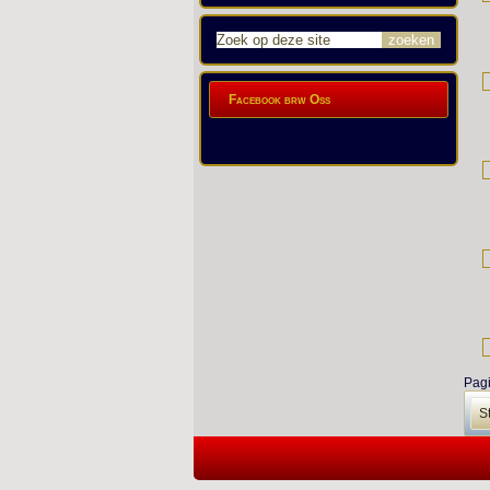
Facebook brw Oss
Pagi
St