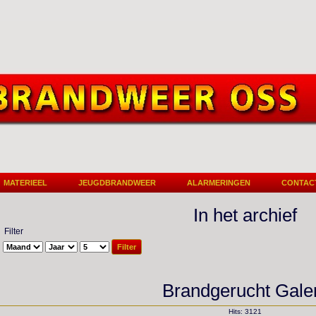
MATERIEEL
JEUGDBRANDWEER
ALARMERINGEN
CONTAC
In het archief
Filter
Filter
Brandgerucht Galer
Hits: 3121