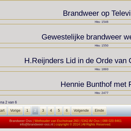
Brandweer op Televi
Hits: 1546
Gewestelijke brandweer we
Hits: 1550
H.Reijnders Lid in de Orde van
Hits: 1893
Hennie Bunthof met
Hits: 2477
na 2 van 6
art
Vorige
1
2
3
4
5
6
Volgende
Einde
Brandweer Oss
| Wethouder van Eschstraat 260 | 5342 AV Oss | 088 020 8461
info@brandweer-oss.nl
| copyright © 2014 | All Rights Reserved.