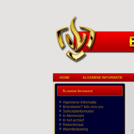
HOME
ALGEMENE INFORMATIE
Algemene Informatie
Algemene Informatie
Brandweer? Iets voor jou
Sollicitatieformulier
In Memoriam
In het archief
Rekenliniaal
Warmtestuwing