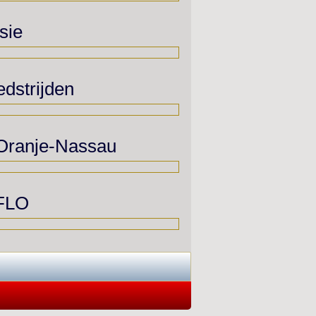
sie
dstrijden
 Oranje-Nassau
 FLO