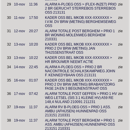
29
10-nov
11:36
ALARM A-PLOEG OSS > (FLEX-INZET) PRIO
zie
2 BR GERUCHT STERREBOS STERREBOS
OSS 213131
30
11-nov
17:50
KADER OSS BEL MKOB XXX-XXXXXXX >
zie
I.V.M. DV BRW (METING) BERGHEMSEWEG
OSS
31
12-nov
20:27
ALARM TOTALE POST BERGHEM > PRIO 1
zie
BR WONING MOLENWEG BERGHEM
210331
32
13-nov
10:20
KADER OSS BEL MKOB XXX-XXXXXXX >
zie
PRIO 2 DV BRW (METING) JAN
THIJSSENSTRAAT OSS
33
13-nov
10:22
KADER OSS BEL MKOB XXX-XXXXXXX >
zie
HR BROUWER NEEMT ACTIE
34
14-nov
22:45
ALARM A-PLOEG OSS > PRIO 2 BR
zie
NACONTROLE SCHALKSKAMPWEG JOHN
F. KENNEDYBAAN OSS 213131
35
16-nov
01:07
KADER OSS BEL MKOB XXX-XXXXXXX >
zie
PRIO 2 DV BRW (METING) BRABANTZORG
FASE 2A EN 3 BEGIJNENSTRAAT OSS
36
17-nov
07:42
ALARM TOTALE POST GEFFEN > PRIO 1 HV
zie
WEG LETSEL (SIS 3.1 KLEINE HV) A59 RE
148,4 NULAND 210091 211231
37
19-nov
11:37
ALARM RV B-PLOEG OSS > PRIO 1 ASS.
zie
AMBU (AFHIJSEN) HUNNENPAD OSS
213151 210331
38
19-nov
11:37
ALARM TOTALE POST BERGHEM > PRIO 1
zie
ASS. AMBU (AFHIJSEN) HUNNENPAD OSS
213151 210331