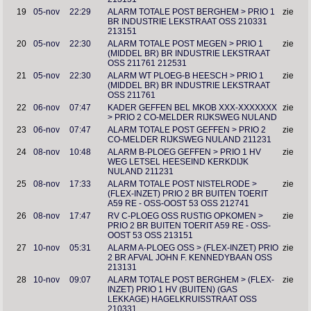
19
05-nov
22:29
ALARM TOTALE POST BERGHEM > PRIO 1
zie
BR INDUSTRIE LEKSTRAAT OSS 210331
213151
20
05-nov
22:30
ALARM TOTALE POST MEGEN > PRIO 1
zie
(MIDDEL BR) BR INDUSTRIE LEKSTRAAT
OSS 211761 212531
21
05-nov
22:30
ALARM WT PLOEG-B HEESCH > PRIO 1
zie
(MIDDEL BR) BR INDUSTRIE LEKSTRAAT
OSS 211761
22
06-nov
07:47
KADER GEFFEN BEL MKOB XXX-XXXXXXX
zie
> PRIO 2 CO-MELDER RIJKSWEG NULAND
23
06-nov
07:47
ALARM TOTALE POST GEFFEN > PRIO 2
zie
CO-MELDER RIJKSWEG NULAND 211231
24
08-nov
10:48
ALARM B-PLOEG GEFFEN > PRIO 1 HV
zie
WEG LETSEL HEESEIND KERKDIJK
NULAND 211231
25
08-nov
17:33
ALARM TOTALE POST NISTELRODE >
zie
(FLEX-INZET) PRIO 2 BR BUITEN TOERIT
A59 RE - OSS-OOST 53 OSS 212741
26
08-nov
17:47
RV C-PLOEG OSS RUSTIG OPKOMEN >
zie
PRIO 2 BR BUITEN TOERIT A59 RE - OSS-
OOST 53 OSS 213151
27
10-nov
05:31
ALARM A-PLOEG OSS > (FLEX-INZET) PRIO
zie
2 BR AFVAL JOHN F. KENNEDYBAAN OSS
213131
28
10-nov
09:07
ALARM TOTALE POST BERGHEM > (FLEX-
zie
INZET) PRIO 1 HV (BUITEN) (GAS
LEKKAGE) HAGELKRUISSTRAAT OSS
210331