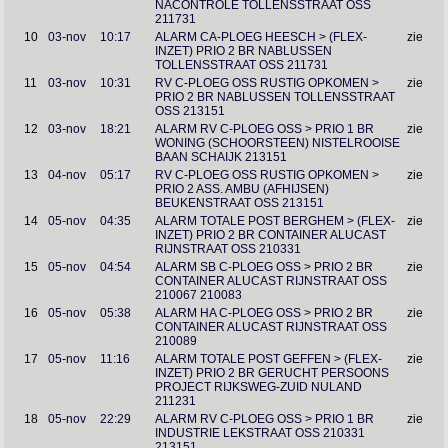
NACONTROLE TOLLENSSTRAAT OSS
211731
10
03-nov
10:17
ALARM CA-PLOEG HEESCH > (FLEX-
zie
INZET) PRIO 2 BR NABLUSSEN
TOLLENSSTRAAT OSS 211731
11
03-nov
10:31
RV C-PLOEG OSS RUSTIG OPKOMEN >
zie
PRIO 2 BR NABLUSSEN TOLLENSSTRAAT
OSS 213151
12
03-nov
18:21
ALARM RV C-PLOEG OSS > PRIO 1 BR
zie
WONING (SCHOORSTEEN) NISTELROOISE
BAAN SCHAIJK 213151
13
04-nov
05:17
RV C-PLOEG OSS RUSTIG OPKOMEN >
zie
PRIO 2 ASS. AMBU (AFHIJSEN)
BEUKENSTRAAT OSS 213151
14
05-nov
04:35
ALARM TOTALE POST BERGHEM > (FLEX-
zie
INZET) PRIO 2 BR CONTAINER ALUCAST
RIJNSTRAAT OSS 210331
15
05-nov
04:54
ALARM SB C-PLOEG OSS > PRIO 2 BR
zie
CONTAINER ALUCAST RIJNSTRAAT OSS
210067 210083
16
05-nov
05:38
ALARM HA C-PLOEG OSS > PRIO 2 BR
zie
CONTAINER ALUCAST RIJNSTRAAT OSS
210089
17
05-nov
11:16
ALARM TOTALE POST GEFFEN > (FLEX-
zie
INZET) PRIO 2 BR GERUCHT PERSOONS
PROJECT RIJKSWEG-ZUID NULAND
211231
18
05-nov
22:29
ALARM RV C-PLOEG OSS > PRIO 1 BR
zie
INDUSTRIE LEKSTRAAT OSS 210331
213151