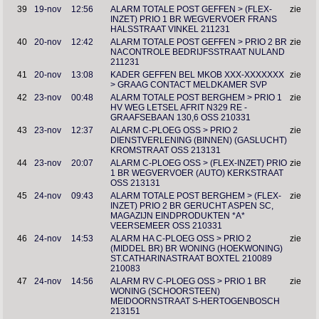
39
19-nov
12:56
ALARM TOTALE POST GEFFEN > (FLEX-
zie
INZET) PRIO 1 BR WEGVERVOER FRANS
HALSSTRAAT VINKEL 211231
40
20-nov
12:42
ALARM TOTALE POST GEFFEN > PRIO 2 BR
zie
NACONTROLE BEDRIJFSSTRAAT NULAND
211231
41
20-nov
13:08
KADER GEFFEN BEL MKOB XXX-XXXXXXX
zie
> GRAAG CONTACT MELDKAMER SVP
42
23-nov
00:48
ALARM TOTALE POST BERGHEM > PRIO 1
zie
HV WEG LETSEL AFRIT N329 RE -
GRAAFSEBAAN 130,6 OSS 210331
43
23-nov
12:37
ALARM C-PLOEG OSS > PRIO 2
zie
DIENSTVERLENING (BINNEN) (GASLUCHT)
KROMSTRAAT OSS 213131
44
23-nov
20:07
ALARM C-PLOEG OSS > (FLEX-INZET) PRIO
zie
1 BR WEGVERVOER (AUTO) KERKSTRAAT
OSS 213131
45
24-nov
09:43
ALARM TOTALE POST BERGHEM > (FLEX-
zie
INZET) PRIO 2 BR GERUCHT ASPEN SC,
MAGAZIJN EINDPRODUKTEN *A*
VEERSEMEER OSS 210331
46
24-nov
14:53
ALARM HA C-PLOEG OSS > PRIO 2
zie
(MIDDEL BR) BR WONING (HOEKWONING)
ST.CATHARINASTRAAT BOXTEL 210089
210083
47
24-nov
14:56
ALARM RV C-PLOEG OSS > PRIO 1 BR
zie
WONING (SCHOORSTEEN)
MEIDOORNSTRAAT S-HERTOGENBOSCH
213151