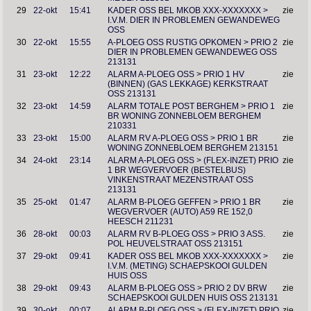
29
22-okt
15:41
KADER OSS BEL MKOB XXX-XXXXXXX >
zie
I.V.M. DIER IN PROBLEMEN GEWANDEWEG
OSS
30
22-okt
15:55
A-PLOEG OSS RUSTIG OPKOMEN > PRIO 2
zie
DIER IN PROBLEMEN GEWANDEWEG OSS
213131
31
23-okt
12:22
ALARM A-PLOEG OSS > PRIO 1 HV
zie
(BINNEN) (GAS LEKKAGE) KERKSTRAAT
OSS 213131
32
23-okt
14:59
ALARM TOTALE POST BERGHEM > PRIO 1
zie
BR WONING ZONNEBLOEM BERGHEM
210331
33
23-okt
15:00
ALARM RV A-PLOEG OSS > PRIO 1 BR
zie
WONING ZONNEBLOEM BERGHEM 213151
34
24-okt
23:14
ALARM A-PLOEG OSS > (FLEX-INZET) PRIO
zie
1 BR WEGVERVOER (BESTELBUS)
VINKENSTRAAT MEZENSTRAAT OSS
213131
35
25-okt
01:47
ALARM B-PLOEG GEFFEN > PRIO 1 BR
zie
WEGVERVOER (AUTO) A59 RE 152,0
HEESCH 211231
36
28-okt
00:03
ALARM RV B-PLOEG OSS > PRIO 3 ASS.
zie
POL HEUVELSTRAAT OSS 213151
37
29-okt
09:41
KADER OSS BEL MKOB XXX-XXXXXXX >
zie
I.V.M. (METING) SCHAEPSKOOI GULDEN
HUIS OSS
38
29-okt
09:43
ALARM B-PLOEG OSS > PRIO 2 DV BRW
zie
SCHAEPSKOOI GULDEN HUIS OSS 213131
39
30-okt
00:07
ALARM B-PLOEG OSS > (FLEX-INZET) PRIO
zie