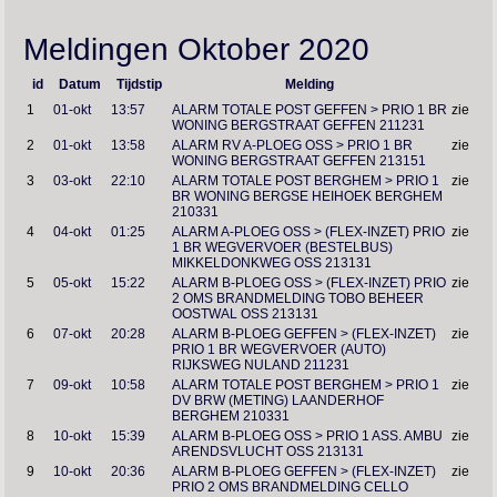
Meldingen Oktober 2020
id
Datum
Tijdstip
Melding
1
01-okt
13:57
ALARM TOTALE POST GEFFEN > PRIO 1 BR
zie
WONING BERGSTRAAT GEFFEN 211231
2
01-okt
13:58
ALARM RV A-PLOEG OSS > PRIO 1 BR
zie
WONING BERGSTRAAT GEFFEN 213151
3
03-okt
22:10
ALARM TOTALE POST BERGHEM > PRIO 1
zie
BR WONING BERGSE HEIHOEK BERGHEM
210331
4
04-okt
01:25
ALARM A-PLOEG OSS > (FLEX-INZET) PRIO
zie
1 BR WEGVERVOER (BESTELBUS)
MIKKELDONKWEG OSS 213131
5
05-okt
15:22
ALARM B-PLOEG OSS > (FLEX-INZET) PRIO
zie
2 OMS BRANDMELDING TOBO BEHEER
OOSTWAL OSS 213131
6
07-okt
20:28
ALARM B-PLOEG GEFFEN > (FLEX-INZET)
zie
PRIO 1 BR WEGVERVOER (AUTO)
RIJKSWEG NULAND 211231
7
09-okt
10:58
ALARM TOTALE POST BERGHEM > PRIO 1
zie
DV BRW (METING) LAANDERHOF
BERGHEM 210331
8
10-okt
15:39
ALARM B-PLOEG OSS > PRIO 1 ASS. AMBU
zie
ARENDSVLUCHT OSS 213131
9
10-okt
20:36
ALARM B-PLOEG GEFFEN > (FLEX-INZET)
zie
PRIO 2 OMS BRANDMELDING CELLO