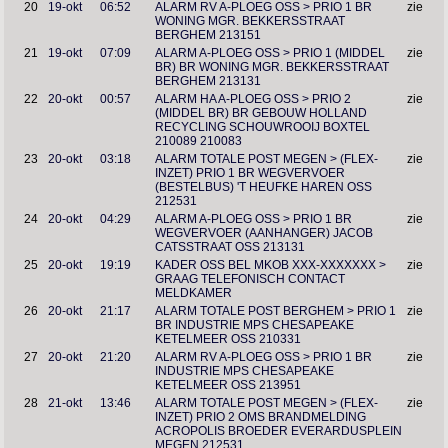
20
19-okt
06:52
ALARM RV A-PLOEG OSS > PRIO 1 BR
zie
WONING MGR. BEKKERSSTRAAT
BERGHEM 213151
21
19-okt
07:09
ALARM A-PLOEG OSS > PRIO 1 (MIDDEL
zie
BR) BR WONING MGR. BEKKERSSTRAAT
BERGHEM 213131
22
20-okt
00:57
ALARM HA A-PLOEG OSS > PRIO 2
zie
(MIDDEL BR) BR GEBOUW HOLLAND
RECYCLING SCHOUWROOIJ BOXTEL
210089 210083
23
20-okt
03:18
ALARM TOTALE POST MEGEN > (FLEX-
zie
INZET) PRIO 1 BR WEGVERVOER
(BESTELBUS) 'T HEUFKE HAREN OSS
212531
24
20-okt
04:29
ALARM A-PLOEG OSS > PRIO 1 BR
zie
WEGVERVOER (AANHANGER) JACOB
CATSSTRAAT OSS 213131
25
20-okt
19:19
KADER OSS BEL MKOB XXX-XXXXXXX >
zie
GRAAG TELEFONISCH CONTACT
MELDKAMER
26
20-okt
21:17
ALARM TOTALE POST BERGHEM > PRIO 1
zie
BR INDUSTRIE MPS CHESAPEAKE
KETELMEER OSS 210331
27
20-okt
21:20
ALARM RV A-PLOEG OSS > PRIO 1 BR
zie
INDUSTRIE MPS CHESAPEAKE
KETELMEER OSS 213951
28
21-okt
13:46
ALARM TOTALE POST MEGEN > (FLEX-
zie
INZET) PRIO 2 OMS BRANDMELDING
ACROPOLIS BROEDER EVERARDUSPLEIN
MEGEN 212531