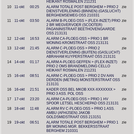
HEIKANT ROSMALEN 211231
10
11-okt
00:25
ALARM TOTALE POST BERGHEM > PRIO 2
zie
DIENSTVERLENING (BINNEN) (GASLUCHT)
BERGHEMSEWEG OSS 210331
11
11-okt
03:50
ALARM B-PLOEG OSS > (FLEX-INZET) PRIO
zie
2 BR WEGVERVOER (SCOOTER)
PAGANINISTRAAT BEETHOVENGAARDE
OSS 213131
12
12-okt
16:53
ALARM CA-PLOEG OSS > PRIO 1 BR
zie
WONING KROMSTRAAT OSS 213131
13
12-okt
21:45
ALARM C-PLOEG OSS > PRIO 2
zie
DIENSTVERLENING (BUITEN) (GASLUCHT)
ABRAHAM KUYPERSTRAAT OSS 213131
14
14-okt
01:17
ALARM A-PLOEG GEFFEN > (FLEX-INZET)
zie
PRIO 2 OMS BRANDMELDING CELLO
HEIKANT ROSMALEN 211231
15
16-okt
08:51
ALARM C-PLOEG OSS > PRIO 2 DV AAN
zie
DERDEN (METING) MONSTERSTRAAT OSS
213131
16
16-okt
21:51
KADER OSS BEL MKOB XXX-XXXXXXX >
zie
PRIO 3 ASS. POL OSS
17
17-okt
23:20
ALARM CA-PLOEG OSS > PRIO 1 HV
zie
SPOOR LETSEL HESCHEPAD OSS 213131
18
18-okt
11:48
ALARM RV C-PLOEG OSS > PRIO 1 ASS.
zie
AMBU (AFHIJSEN) JAKOB
GOLDSMIDSTRAAT OSS 213151
19
19-okt
06:51
ALARM TOTALE POST BERGHEM > PRIO 1
zie
BR WONING MGR. BEKKERSSTRAAT
BERGHEM 210331